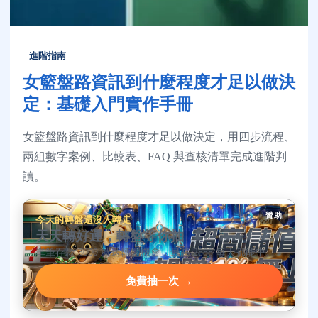
進階指南
女籃盤路資訊到什麼程度才足以做決
定：基礎入門實作手冊
女籃盤路資訊到什麼程度才足以做決定，用四步流程、
兩組數字案例、比較表、FAQ 與查核清單完成進階判
讀。
贊助
今天的轉盤還沒人轉走
天天轉好運，轉盤等你抽
單筆存款 3000 就送轉盤機會，最高 2888 每天都能中。
免費抽一次 →