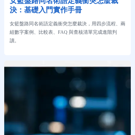
女籃盤路同名術語定義衝突怎麼裁
決：基礎入門實作手冊
女籃盤路同名術語定義衝突怎麼裁決，用四步流程、兩
組數字案例、比較表、FAQ 與查核清單完成進階判
讀。