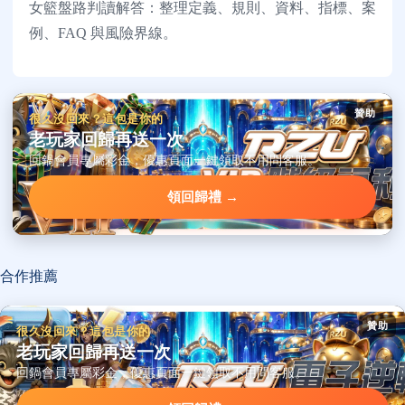
女籃盤路判讀解答：整理定義、規則、資料、指標、案
例、FAQ 與風險界線。
贊助
很久沒回來？這包是你的
老玩家回歸再送一次
回鍋會員專屬彩金，優惠頁面一鍵領取不用問客服。
領回歸禮 →
合作推薦
贊助
很久沒回來？這包是你的
老玩家回歸再送一次
回鍋會員專屬彩金，優惠頁面一鍵領取不用問客服。