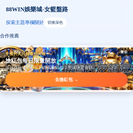
88WIN娛樂城-女籃盤路
探索
主題
專欄
關於
切換深色
合作推薦
贊助
手慢的人只能看別人領
搶紅包每日限量開放
當日存款達標即可到首頁搶紅包，手速決定金額。
去搶紅包 →