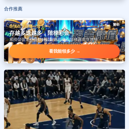
合作推薦
贊助
你現在卡在哪一階？
存越多送越多，階梯彩金
累積儲值達標自動解鎖對應彩金，階梯越高送越狠。
看我能領多少 →