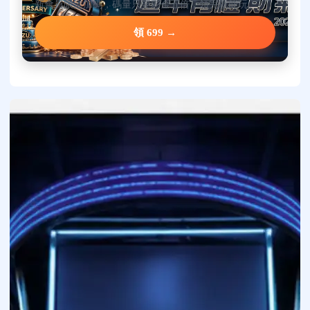
新會員限定加碼，碼量只要彩金五倍，領完就能玩。
領 699 →