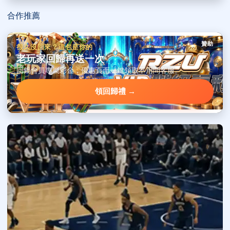
合作推薦
贊助
很久沒回來？這包是你的
老玩家回歸再送一次
回鍋會員專屬彩金，優惠頁面一鍵領取不用問客服。
領回歸禮 →