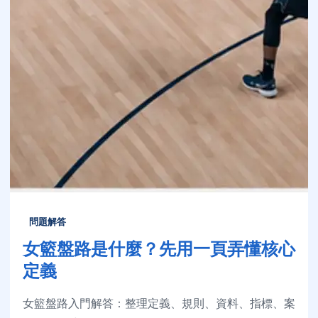
問題解答
女籃盤路是什麼？先用一頁弄懂核心
定義
女籃盤路入門解答：整理定義、規則、資料、指標、案