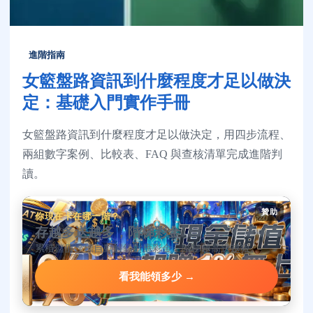
進階指南
女籃盤路資訊到什麼程度才足以做決
定：基礎入門實作手冊
女籃盤路資訊到什麼程度才足以做決定，用四步流程、
兩組數字案例、比較表、FAQ 與查核清單完成進階判
讀。
贊助
你現在卡在哪一階？
存越多送越多，階梯彩金
累積儲值達標自動解鎖對應彩金，階梯越高送越狠。
看我能領多少 →