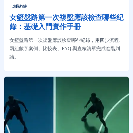
進階指南
女籃盤路第一次複盤應該檢查哪些紀
錄：基礎入門實作手冊
女籃盤路第一次複盤應該檢查哪些紀錄，用四步流程、
兩組數字案例、比較表、FAQ 與查核清單完成進階判
讀。