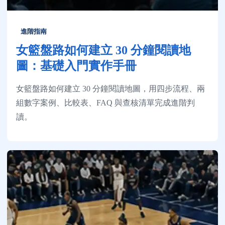
進階指南
女籃盤路如何建立 30 分鐘閱讀地
圖：基礎入門實作手冊
女籃盤路如何建立 30 分鐘閱讀地圖，用四步流程、兩
組數字案例、比較表、FAQ 與查核清單完成進階判
讀。