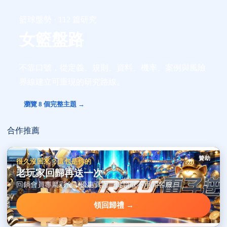
籃球盤勢 · 112 篇研究
女籃盤路
不靠口號，從定義、規則、資料、機率、案例與風險
界線建立可重現的研究路線。
瀏覽 8 個完整主題 →
合作推薦
贊助
很久沒回來？這包是你的
老玩家回歸再送一次
回鍋會員專屬彩金，優惠頁面一鍵領取不用問客服。
領回歸禮 →