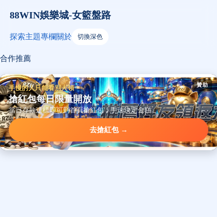
88WIN娛樂城-女籃盤路
探索
主題
專欄
關於
切換深色
合作推薦
贊助
手慢的人只能看別人領
搶紅包每日限量開放
當日存款達標即可到首頁搶紅包，手速決定金額。
去搶紅包 →