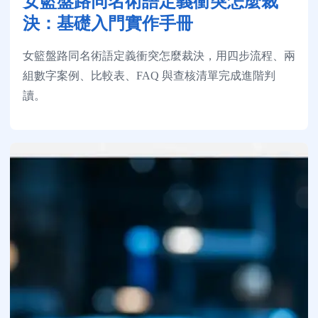
女籃盤路同名術語定義衝突怎麼裁
決：基礎入門實作手冊
女籃盤路同名術語定義衝突怎麼裁決，用四步流程、兩
組數字案例、比較表、FAQ 與查核清單完成進階判
讀。