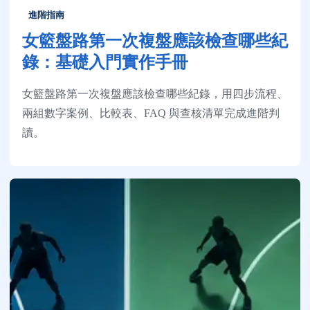
進階指南
女籃盤路第一次複盤應該檢查哪些紀
錄：基礎入門實作手冊
女籃盤路第一次複盤應該檢查哪些紀錄，用四步流程、
兩組數字案例、比較表、FAQ 與查核清單完成進階判
讀。