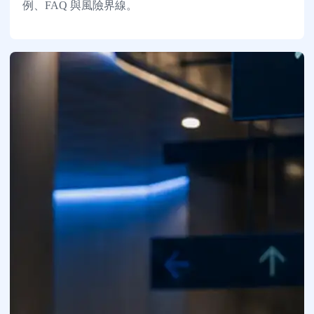
例、FAQ 與風險界線。