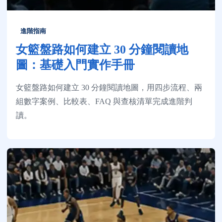
進階指南
女籃盤路如何建立 30 分鐘閱讀地
圖：基礎入門實作手冊
女籃盤路如何建立 30 分鐘閱讀地圖，用四步流程、兩
組數字案例、比較表、FAQ 與查核清單完成進階判
讀。