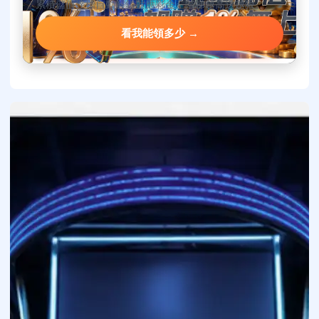
累積儲值達標自動解鎖對應彩金，階梯越高送越狠。
看我能領多少 →