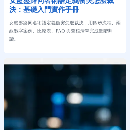
女籃盤路同名術語定義衝突怎麼裁
決：基礎入門實作手冊
女籃盤路同名術語定義衝突怎麼裁決，用四步流程、兩
組數字案例、比較表、FAQ 與查核清單完成進階判
讀。