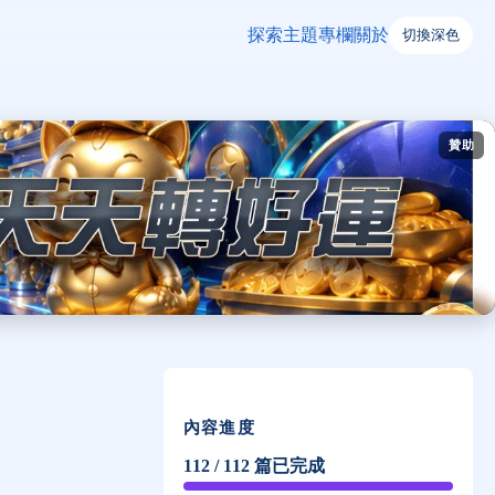
探索
主題
專欄
關於
切換深色
贊助
內容進度
112 / 112 篇已完成