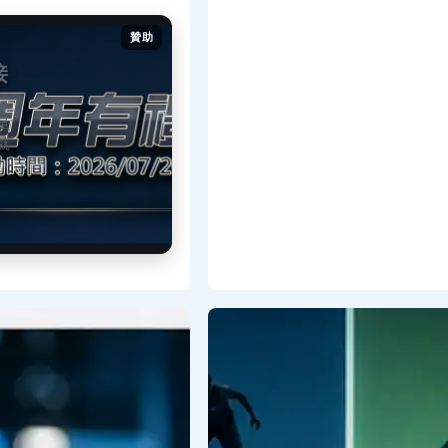
贊助
接
量
就