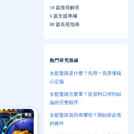
18 篇搜尋解答
6 篇支援專欄
88 篇長尾指南
熱門研究路線
女籃盤路是什麼？先用一頁弄懂核
心定義
女籃盤路怎麼看？從資料口徑到結
論的完整順序
女籃盤路規則有哪些？開始前必查
贊助
的條件