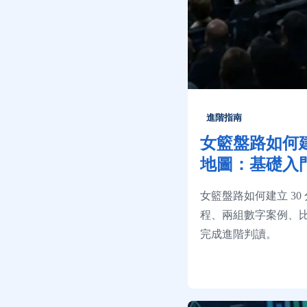
進階指南
女籃盤路如何建
地圖：基礎入
女籃盤路如何建立 3
程、兩組數字案例、比
完成進階判讀。