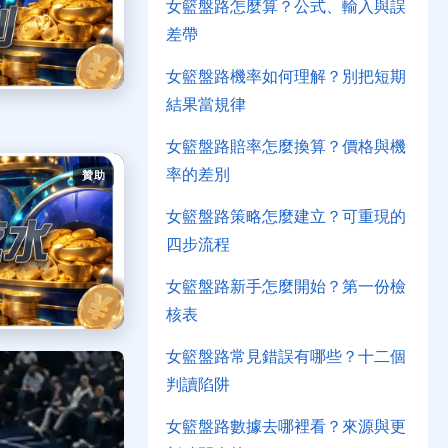
女籃盤路怎麼算？公式、輸入與誤
差帶
女籃盤路機率如何理解？別把短期
結果當規律
女籃盤路賠率怎麼換算？價格與機
率的差別
贊助
女籃盤路策略怎麼建立？可重現的
四步流程
女籃盤路新手怎麼開始？第一份檢
核表
女籃盤路常見錯誤有哪些？十二個
判讀陷阱
女籃盤路數據去哪裡看？來源與更