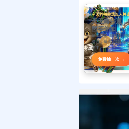
今天的轉盤還沒人轉
天天轉好運，
盤等你抽
單筆存款 3000 就送
機會，最高 2888 每
能中。
免費抽一次 →