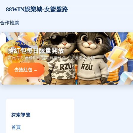
88WIN娛樂城-女籃盤路
合作推薦
手慢的人只能看別人領
搶紅包每日限量開放
當日存款達標即可到首頁搶紅包，手速決定金額。
去搶紅包 →
探索導覽
首頁