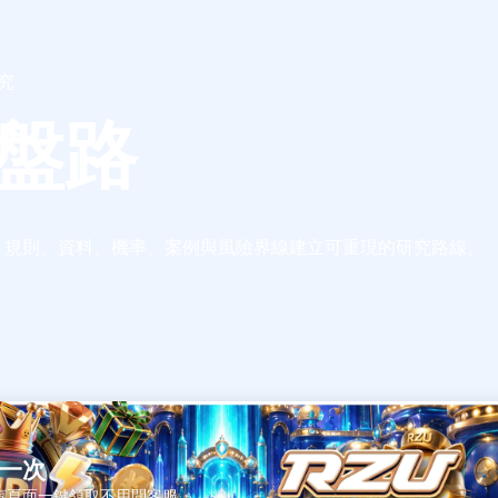
研究
盤路
、規則、資料、機率、案例與風險界線建立可重現的研究路線。
的
一次
惠頁面一鍵領取不用問客服。