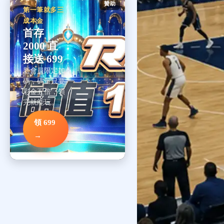
贊助
第一筆就多三
成本金
首存
2000 直
接送 699
新會員限定加
碼，碼量只要
彩金五倍，領
完就能玩。
領 699
→