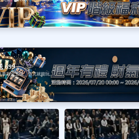
 699
只要彩金五倍，領完就能玩。