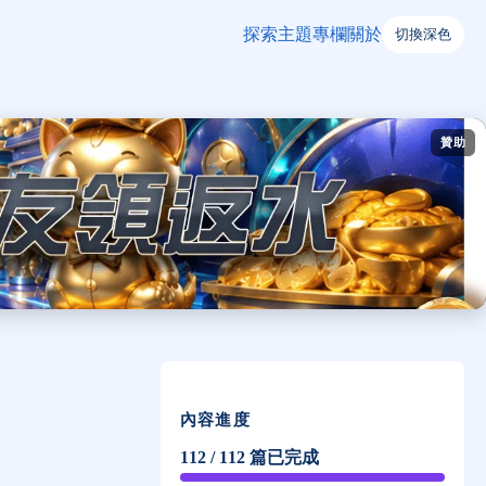
探索
主題
專欄
關於
切換深色
贊助
內容進度
112 / 112 篇已完成