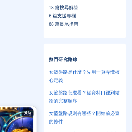
18 篇搜尋解答
6 篇支援專欄
88 篇長尾指南
熱門研究路線
女籃盤路是什麼？先用一頁弄懂核
心定義
女籃盤路怎麼看？從資料口徑到結
論的完整順序
女籃盤路規則有哪些？開始前必查
贊助
的條件