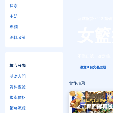
探索
主題
籃球盤勢 · 112 篇
專欄
女籃
編輯政策
不靠口號，從定義
核心分類
瀏覽 8 個完整主題 →
基礎入門
合作推薦
資料查證
機率價格
很久沒回來？這包是你
老玩家回歸再送
策略流程
回鍋會員專屬彩金，優