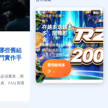
贊助
你現在卡在哪一
階？
存越多送越
多，階梯彩
金
累積儲值達標自動
哪些舊結
解鎖對應彩金，階
梯越高送越狠。
門實作手
看我能領多
少 →
論必須重算，用
、FAQ 與查