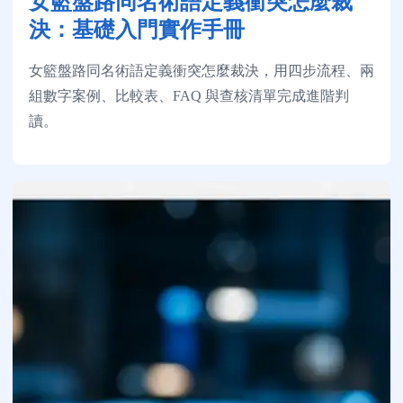
女籃盤路同名術語定義衝突怎麼裁
決：基礎入門實作手冊
女籃盤路同名術語定義衝突怎麼裁決，用四步流程、兩
組數字案例、比較表、FAQ 與查核清單完成進階判
讀。