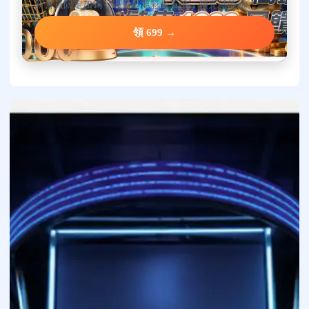
新會員限定加碼，碼量只要彩金五倍，領完就能玩。
領 699 →