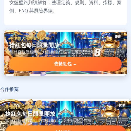
女籃盤路判讀解答：整理定義、規則、資料、指標、案
例、FAQ 與風險界線。
贊助
手慢的人只能看別人領
搶紅包每日限量開放
當日存款達標即可到首頁搶紅包，手速決定金額。
去搶紅包 →
合作推薦
贊助
手慢的人只能看別人領
搶紅包每日限量開放
當日存款達標即可到首頁搶紅包，手速決定金額。