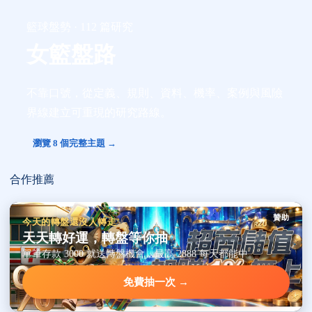
籃球盤勢 · 112 篇研究
女籃盤路
不靠口號，從定義、規則、資料、機率、案例與風險
界線建立可重現的研究路線。
瀏覽 8 個完整主題 →
合作推薦
贊助
今天的轉盤還沒人轉走
天天轉好運，轉盤等你抽
單筆存款 3000 就送轉盤機會，最高 2888 每天都能中。
免費抽一次 →