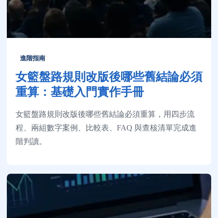
進階指南
女籃盤路規則改版後哪些舊結論必須
重算：基礎入門實作手冊
女籃盤路規則改版後哪些舊結論必須重算，用四步流
程、兩組數字案例、比較表、FAQ 與查核清單完成進
階判讀。