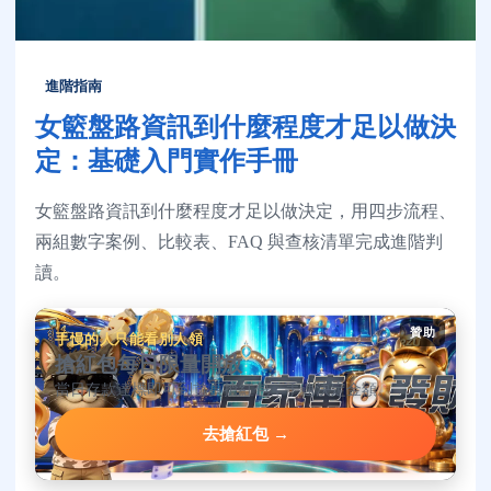
進階指南
女籃盤路資訊到什麼程度才足以做決
定：基礎入門實作手冊
女籃盤路資訊到什麼程度才足以做決定，用四步流程、
兩組數字案例、比較表、FAQ 與查核清單完成進階判
讀。
贊助
手慢的人只能看別人領
搶紅包每日限量開放
當日存款達標即可到首頁搶紅包，手速決定金額。
去搶紅包 →