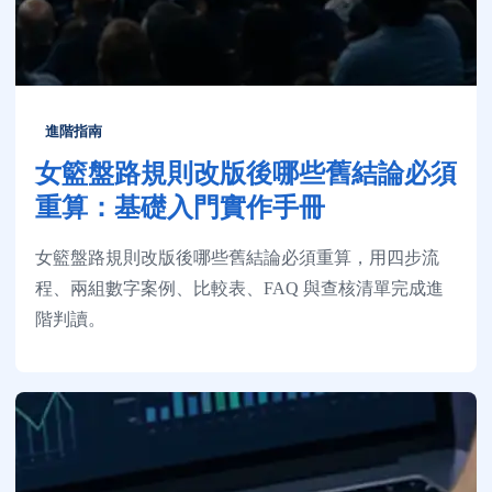
進階指南
女籃盤路規則改版後哪些舊結論必須
重算：基礎入門實作手冊
女籃盤路規則改版後哪些舊結論必須重算，用四步流
程、兩組數字案例、比較表、FAQ 與查核清單完成進
階判讀。