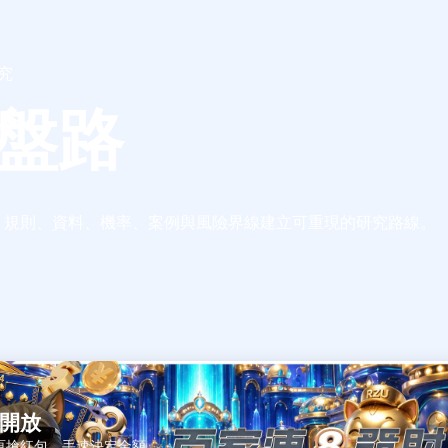
研究
盤路
、規則、資料、機率、案例與風險界線建立可重現的研究路線。
開放
頁搶紅包，手速決定金額。