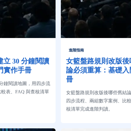
進階指南
立 30 分鐘閱讀
女籃盤路規則改版後
門實作手冊
論必須重算：基礎入
冊
0 分鐘閱讀地圖，用四步流
較表、FAQ 與查核清單
女籃盤路規則改版後哪些舊結
四步流程、兩組數字案例、比較表
核清單完成進階判讀。