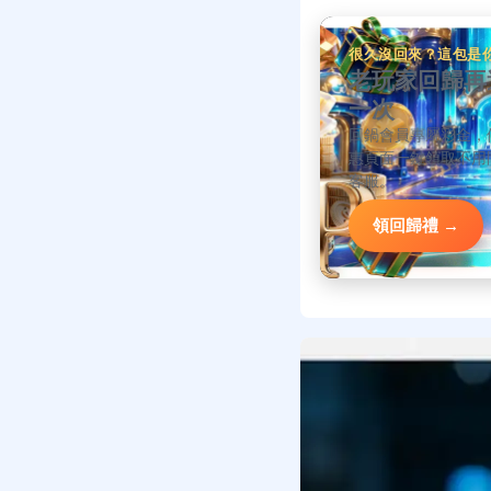
很久沒回來？這包是
老玩家回歸再
一次
回鍋會員專屬彩金，
惠頁面一鍵領取不用
客服。
領回歸禮 →