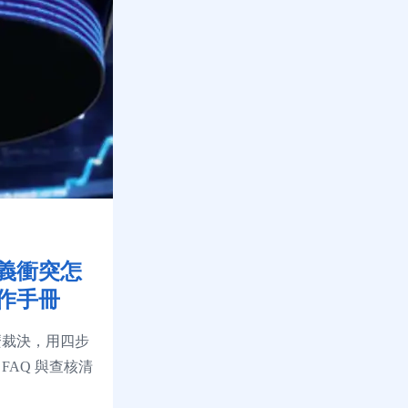
義衝突怎
作手冊
麼裁決，用四步
AQ 與查核清