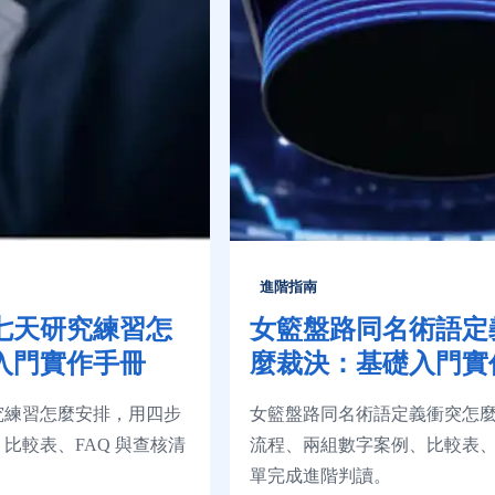
進階指南
七天研究練習怎
女籃盤路同名術語定
入門實作手冊
麼裁決：基礎入門實
究練習怎麼安排，用四步
女籃盤路同名術語定義衝突怎
比較表、FAQ 與查核清
流程、兩組數字案例、比較表、F
單完成進階判讀。