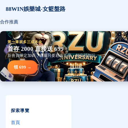
88WIN娛樂城-女籃盤路
合作推薦
第一筆就多三成本金
首存 2000 直接送 699
新會員限定加碼，碼量只要彩金五倍，領完就能玩。
領 699 →
探索導覽
首頁