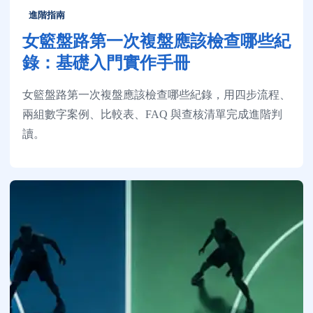
進階指南
女籃盤路第一次複盤應該檢查哪些紀
錄：基礎入門實作手冊
女籃盤路第一次複盤應該檢查哪些紀錄，用四步流程、
兩組數字案例、比較表、FAQ 與查核清單完成進階判
讀。