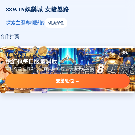
88WIN娛樂城-女籃盤路
探索
主題
專欄
關於
切換深色
合作推薦
贊助
手慢的人只能看別人領
搶紅包每日限量開放
當日存款達標即可到首頁搶紅包，手速決定金額。
去搶紅包 →