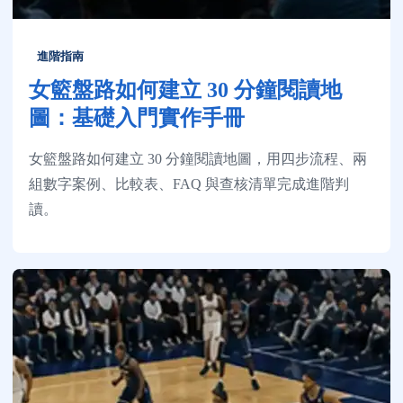
進階指南
女籃盤路如何建立 30 分鐘閱讀地
圖：基礎入門實作手冊
女籃盤路如何建立 30 分鐘閱讀地圖，用四步流程、兩
組數字案例、比較表、FAQ 與查核清單完成進階判
讀。