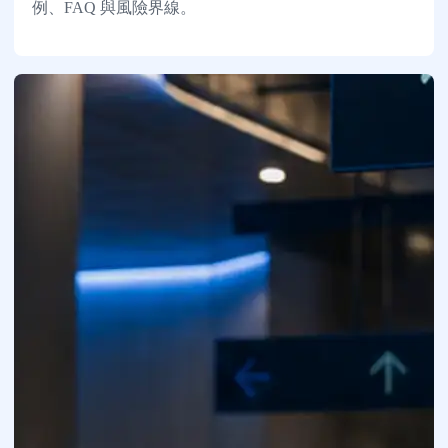
例、FAQ 與風險界線。