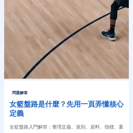
問題解答
女籃盤路是什麼？先用一頁弄懂核心
定義
女籃盤路入門解答：整理定義、規則、資料、指標、案