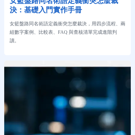
女籃盤路同名術語定義衝突怎麼裁
決：基礎入門實作手冊
女籃盤路同名術語定義衝突怎麼裁決，用四步流程、兩
組數字案例、比較表、FAQ 與查核清單完成進階判
讀。