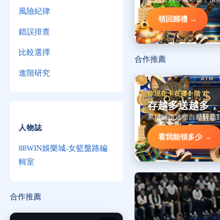
風險紀律
領回歸禮 →
錯誤排查
比較選擇
合作推薦
進階研究
你現在卡在哪一階？
存越多送越多，
累積儲值達標自動解鎖
人物誌
看我能領多少 →
88WIN娛樂城-女籃盤路編
輯室
合作推薦