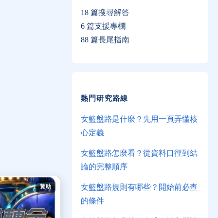
18 篇搜尋解答
6 篇支援專欄
88 篇長尾指南
熱門研究路線
女籃盤路是什麼？先用一頁弄懂核
心定義
女籃盤路怎麼看？從資料口徑到結
論的完整順序
女籃盤路規則有哪些？開始前必查
贊助
的條件