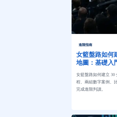
進階指南
女籃盤路如何建
地圖：基礎入
女籃盤路如何建立 3
程、兩組數字案例、比
完成進階判讀。