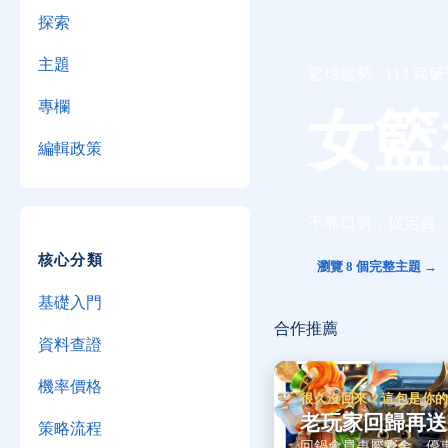
探索
主題
籃球盤勢 · 112 篇
專欄
女籃
編輯政策
不靠口號，從定義
核心分類
瀏覽 8 個完整主題 →
基礎入門
合作推薦
資料查證
機率價格
很久沒回來？這包是你
老玩家回歸再送
策略流程
回鍋會員專屬彩金，優