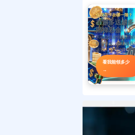
你現在卡在哪一階？
存越多送越多
階梯彩金
累積儲值達標自動解
對應彩金，階梯越高
越狠。
看我能領多少
→