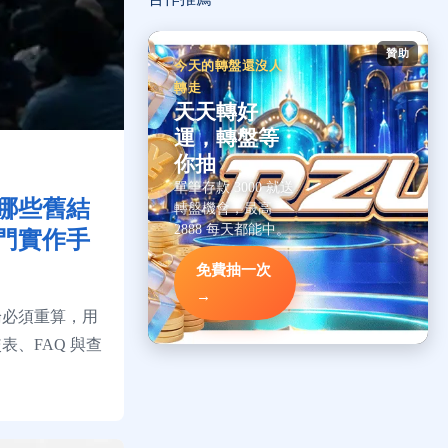
贊助
今天的轉盤還沒人
轉走
天天轉好
運，轉盤等
你抽
單筆存款 3000 就送
哪些舊結
轉盤機會，最高
2888 每天都能中。
門實作手
免費抽一次
→
論必須重算，用
、FAQ 與查