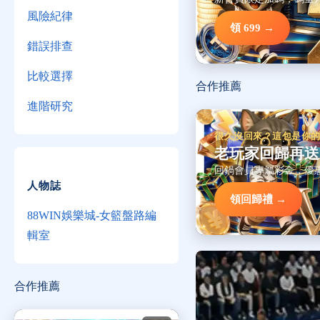
風險紀律
領 699 →
錯誤排查
比較選擇
合作推薦
進階研究
很久沒回來？這包是你
老玩家回歸再送
回鍋會員專屬彩金，優
人物誌
領回歸禮 →
88WIN娛樂城-女籃盤路編
輯室
合作推薦