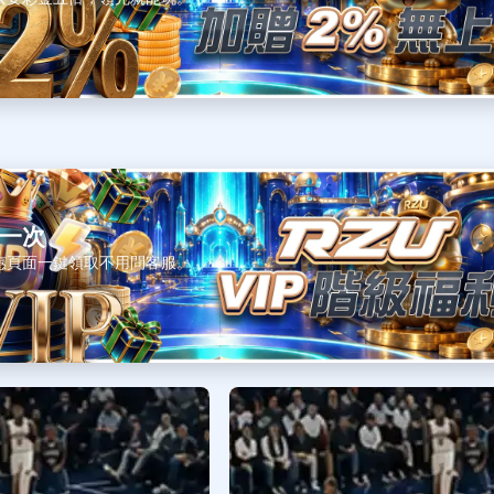
的
一次
惠頁面一鍵領取不用問客服。