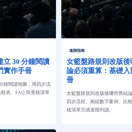
進階指南
立 30 分鐘閱讀
女籃盤路規則改版後
門實作手冊
論必須重算：基礎入
冊
0 分鐘閱讀地圖，用四步流
較表、FAQ 與查核清單
女籃盤路規則改版後哪些舊結
四步流程、兩組數字案例、比較表
核清單完成進階判讀。