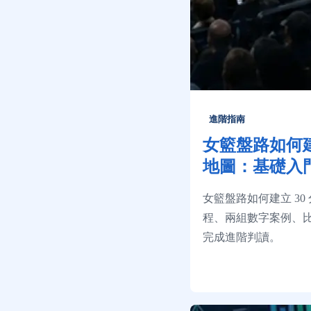
進階指南
女籃盤路如何建
地圖：基礎入
女籃盤路如何建立 3
程、兩組數字案例、比
完成進階判讀。