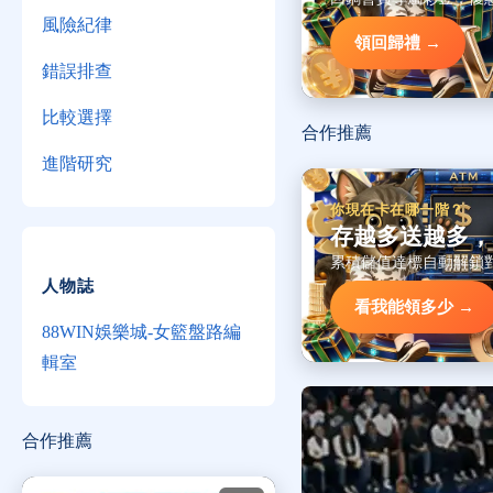
風險紀律
領回歸禮 →
錯誤排查
比較選擇
合作推薦
進階研究
你現在卡在哪一階？
存越多送越多，
累積儲值達標自動解鎖
人物誌
看我能領多少 →
88WIN娛樂城-女籃盤路編
輯室
合作推薦