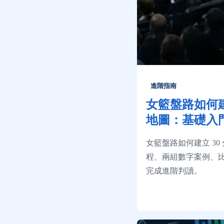
進階指南
女籃盤路如何建
地圖：基礎入
女籃盤路如何建立 3
程、兩組數字案例、比
完成進階判讀。