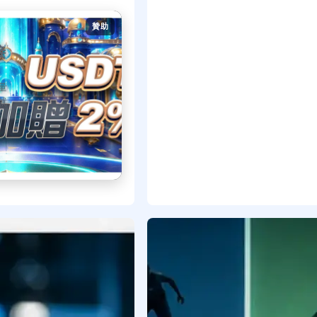
贊助
接
量
就