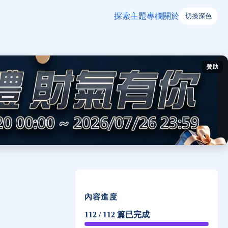
探索
主題
專欄
關於
切換深色
贊助
內容進度
112 / 112 篇已完成