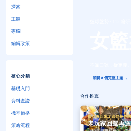
探索
主題
籃球盤勢 · 112 篇
專欄
女籃
編輯政策
不靠口號，從定義
核心分類
瀏覽 8 個完整主題 →
基礎入門
合作推薦
資料查證
機率價格
很久沒回來？這包是你
老玩家回歸再送
策略流程
回鍋會員專屬彩金，優