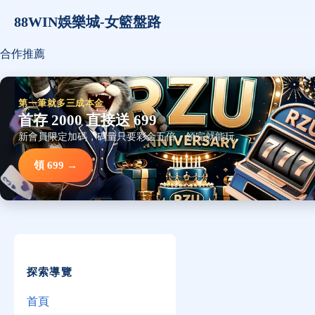
88WIN娛樂城-女籃盤路
合作推薦
第一筆就多三成本金
首存 2000 直接送 699
新會員限定加碼，碼量只要彩金五倍，領完就能玩。
領 699 →
探索導覽
首頁