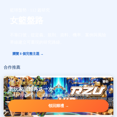
籃球盤勢 · 112 篇研究
女籃盤路
不靠口號，從定義、規則、資料、機率、案例與風險
界線建立可重現的研究路線。
瀏覽 8 個完整主題 →
合作推薦
贊助
很久沒回來？這包是你的
老玩家回歸再送一次
回鍋會員專屬彩金，優惠頁面一鍵領取不用問客服。
領回歸禮 →