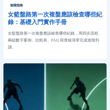
進階指南
女籃盤路第一次複盤應該檢查哪些紀
錄：基礎入門實作手冊
女籃盤路第一次複盤應該檢查哪些紀錄，用四步流程、
兩組數字案例、比較表、FAQ 與查核清單完成進階判
讀。