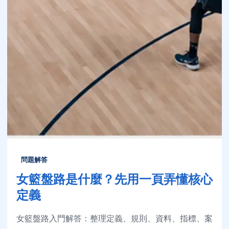
問題解答
女籃盤路是什麼？先用一頁弄懂核心
定義
女籃盤路入門解答：整理定義、規則、資料、指標、案