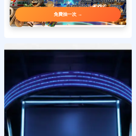
單筆存款 3000 就送轉盤機會，最高 2888 每天都能中。
免費抽一次 →