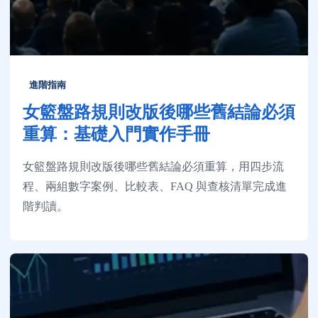
進階指南
女籃盤路規則改版後哪些舊結論必須
重算：基礎入門實作手冊
女籃盤路規則改版後哪些舊結論必須重算，用四步流
程、兩組數字案例、比較表、FAQ 與查核清單完成進
階判讀。