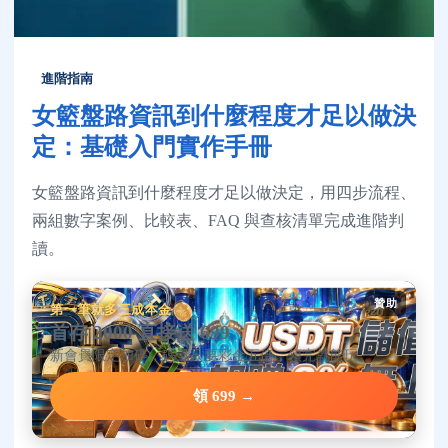
進階指南
女籃盤路資訊到什麼程度才足以做決
定：基礎入門實作手冊
女籃盤路資訊到什麼程度才足以做決定，用四步流程、
兩組數字案例、比較表、FAQ 與查核清單完成進階判
讀。
贊助
第一筆就多三成本金
首存 2000 直接送 699
新會員限定加碼，碼量只要彩金五倍，領完就能玩。
領 699 →