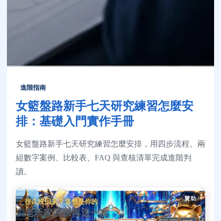
進階指南
女籃盤路新手七天研究練習怎麼安
排：基礎入門實作手冊
女籃盤路新手七天研究練習怎麼安排，用四步流程、兩
組數字案例、比較表、FAQ 與查核清單完成進階判
讀。
贊助
很久沒回來？這包是你的
老玩家回歸再送一次