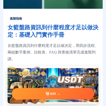
進階指南
女籃盤路資訊到什麼程度才足以做決
定：基礎入門實作手冊
女籃盤路資訊到什麼程度才足以做決定，用四步流程、
兩組數字案例、比較表、FAQ 與查核清單完成進階判
讀。
贊助
第一筆就多三成本金
首存 2000 直接送 699
新會員限定加碼，碼量只要彩金五倍，領完就能玩。
領 699 →