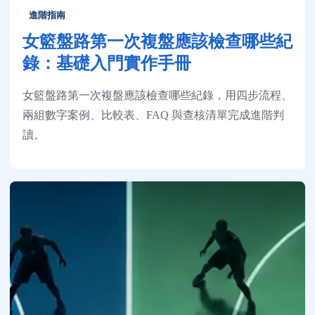
進階指南
女籃盤路第一次複盤應該檢查哪些紀
錄：基礎入門實作手冊
女籃盤路第一次複盤應該檢查哪些紀錄，用四步流程、
兩組數字案例、比較表、FAQ 與查核清單完成進階判
讀。