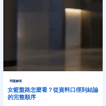
問題解答
女籃盤路怎麼看？從資料口徑到結論
的完整順序