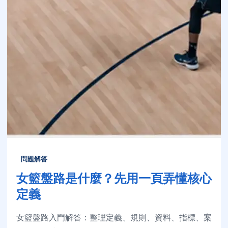
問題解答
女籃盤路是什麼？先用一頁弄懂核心
定義
女籃盤路入門解答：整理定義、規則、資料、指標、案