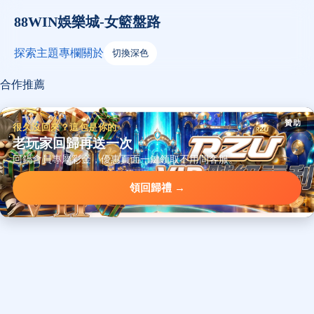
88WIN娛樂城-女籃盤路
探索
主題
專欄
關於
切換深色
合作推薦
贊助
很久沒回來？這包是你的
老玩家回歸再送一次
回鍋會員專屬彩金，優惠頁面一鍵領取不用問客服。
領回歸禮 →