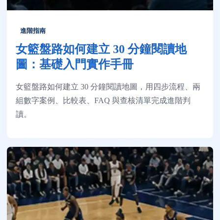
進階指南
女籃盤路如何建立 30 分鐘閱讀地
圖：基礎入門實作手冊
女籃盤路如何建立 30 分鐘閱讀地圖，用四步流程、兩
組數字案例、比較表、FAQ 與查核清單完成進階判
讀。