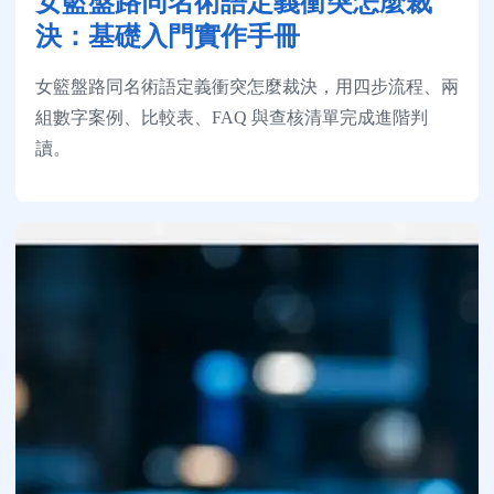
女籃盤路同名術語定義衝突怎麼裁
決：基礎入門實作手冊
女籃盤路同名術語定義衝突怎麼裁決，用四步流程、兩
組數字案例、比較表、FAQ 與查核清單完成進階判
讀。