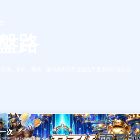
研究
盤路
、規則、資料、機率、案例與風險界線建立可重現的研究路線。
的
一次
惠頁面一鍵領取不用問客服。