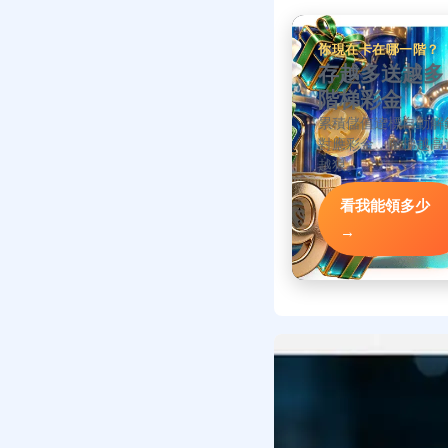
你現在卡在哪一階？
存越多送越多
階梯彩金
累積儲值達標自動解
對應彩金，階梯越高
越狠。
看我能領多少
→