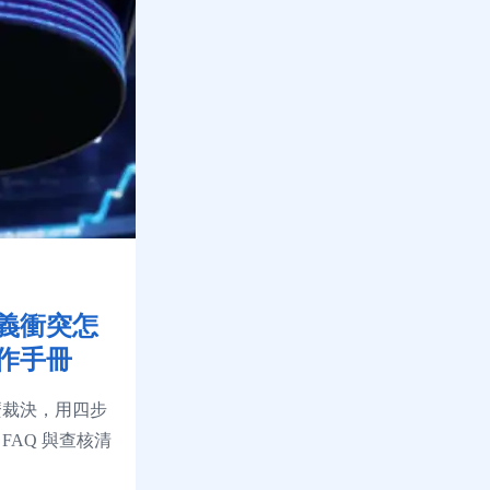
義衝突怎
作手冊
麼裁決，用四步
AQ 與查核清