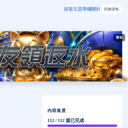
探索
主題
專欄
關於
切換深色
贊助
內容進度
112 / 112 篇已完成