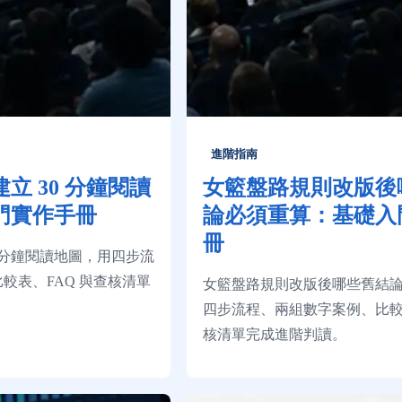
進階指南
立 30 分鐘閱讀
女籃盤路規則改版後
門實作手冊
論必須重算：基礎入
冊
0 分鐘閱讀地圖，用四步流
較表、FAQ 與查核清單
女籃盤路規則改版後哪些舊結
四步流程、兩組數字案例、比較表
核清單完成進階判讀。