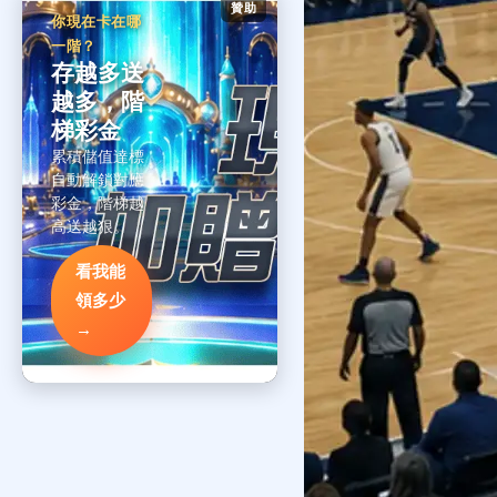
贊助
你現在卡在哪
一階？
存越多送
越多，階
梯彩金
累積儲值達標
自動解鎖對應
彩金，階梯越
高送越狠。
看我能
領多少
→