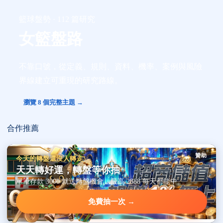
籃球盤勢 · 112 篇研究
女籃盤路
不靠口號，從定義、規則、資料、機率、案例與風險
界線建立可重現的研究路線。
瀏覽 8 個完整主題 →
合作推薦
贊助
今天的轉盤還沒人轉走
天天轉好運，轉盤等你抽
單筆存款 3000 就送轉盤機會，最高 2888 每天都能中。
免費抽一次 →