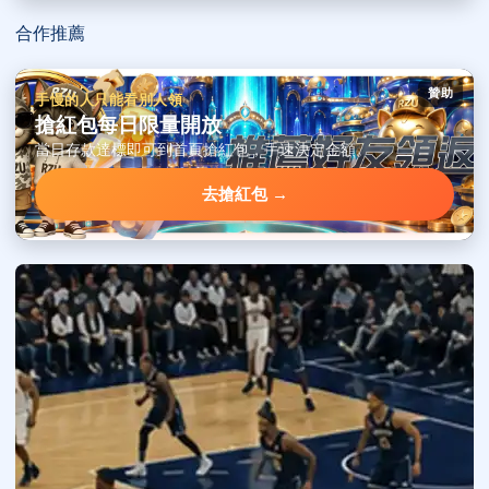
合作推薦
贊助
手慢的人只能看別人領
搶紅包每日限量開放
當日存款達標即可到首頁搶紅包，手速決定金額。
去搶紅包 →