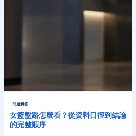
問題解答
女籃盤路怎麼看？從資料口徑到結論
的完整順序