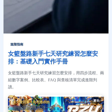
進階指南
女籃盤路新手七天研究練習怎麼安
排：基礎入門實作手冊
女籃盤路新手七天研究練習怎麼安排，用四步流程、兩
組數字案例、比較表、FAQ 與查核清單完成進階判
讀。
贊助
很久沒回來？這包是你的
老玩家回歸再送一次