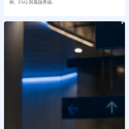
例、FAQ 與風險界線。