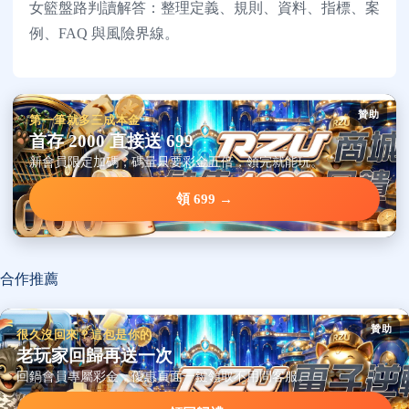
女籃盤路判讀解答：整理定義、規則、資料、指標、案
例、FAQ 與風險界線。
贊助
第一筆就多三成本金
首存 2000 直接送 699
新會員限定加碼，碼量只要彩金五倍，領完就能玩。
領 699 →
合作推薦
贊助
很久沒回來？這包是你的
老玩家回歸再送一次
回鍋會員專屬彩金，優惠頁面一鍵領取不用問客服。