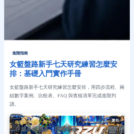
進階指南
女籃盤路新手七天研究練習怎麼安
排：基礎入門實作手冊
女籃盤路新手七天研究練習怎麼安排，用四步流程、兩
組數字案例、比較表、FAQ 與查核清單完成進階判
讀。
贊助
你現在卡在哪一階？
存越多送越多，階梯彩金