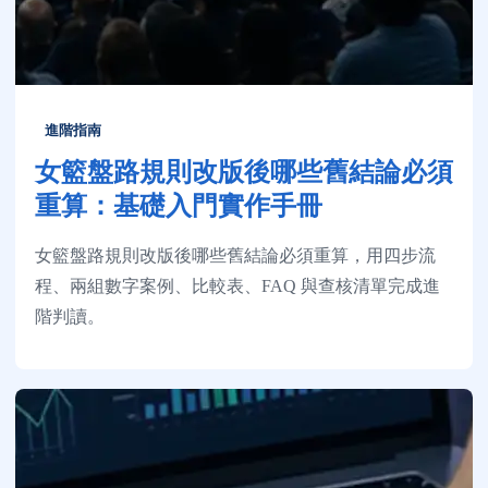
進階指南
女籃盤路規則改版後哪些舊結論必須
重算：基礎入門實作手冊
女籃盤路規則改版後哪些舊結論必須重算，用四步流
程、兩組數字案例、比較表、FAQ 與查核清單完成進
階判讀。