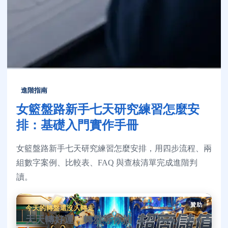
進階指南
女籃盤路新手七天研究練習怎麼安
排：基礎入門實作手冊
女籃盤路新手七天研究練習怎麼安排，用四步流程、兩
組數字案例、比較表、FAQ 與查核清單完成進階判
讀。
贊助
今天的轉盤還沒人轉走
天天轉好運，轉盤等你抽