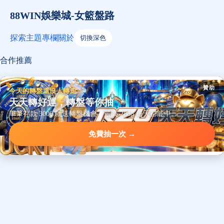
88WIN娛樂城-女籃盤路
探索
主題
專欄
關於
切換深色
合作推薦
贊助
今天的轉盤還沒人轉走
天天轉好運，轉盤等你抽
單筆存款 3000 就送轉盤機會，最高 2888 每天都能中。
免費抽一次 →