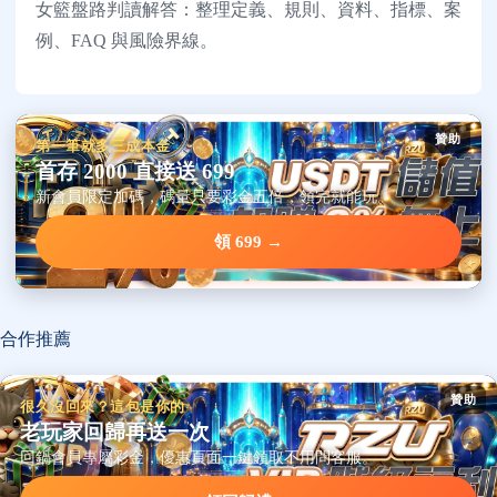
女籃盤路判讀解答：整理定義、規則、資料、指標、案
例、FAQ 與風險界線。
贊助
第一筆就多三成本金
首存 2000 直接送 699
新會員限定加碼，碼量只要彩金五倍，領完就能玩。
領 699 →
合作推薦
贊助
很久沒回來？這包是你的
老玩家回歸再送一次
回鍋會員專屬彩金，優惠頁面一鍵領取不用問客服。