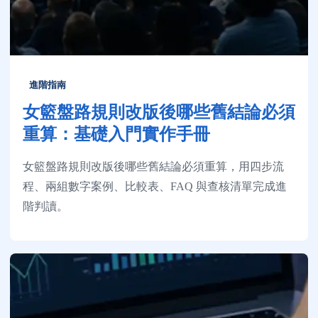
進階指南
女籃盤路規則改版後哪些舊結論必須
重算：基礎入門實作手冊
女籃盤路規則改版後哪些舊結論必須重算，用四步流
程、兩組數字案例、比較表、FAQ 與查核清單完成進
階判讀。