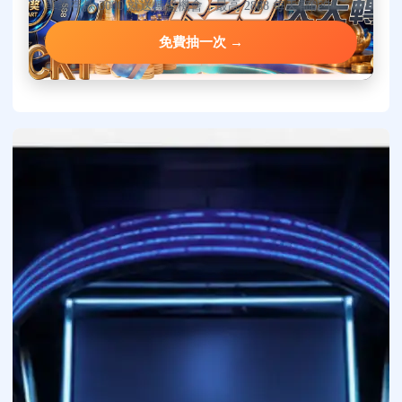
單筆存款 3000 就送轉盤機會，最高 2888 每天都能中。
免費抽一次 →