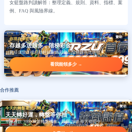
女籃盤路判讀解答：整理定義、規則、資料、指標、案
例、FAQ 與風險界線。
贊助
你現在卡在哪一階？
存越多送越多，階梯彩金
累積儲值達標自動解鎖對應彩金，階梯越高送越狠。
看我能領多少 →
合作推薦
贊助
今天的轉盤還沒人轉走
天天轉好運，轉盤等你抽
單筆存款 3000 就送轉盤機會，最高 2888 每天都能中。