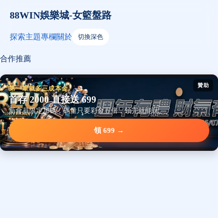
88WIN娛樂城-女籃盤路
探索
主題
專欄
關於
切換深色
合作推薦
贊助
第一筆就多三成本金
首存 2000 直接送 699
新會員限定加碼，碼量只要彩金五倍，領完就能玩。
領 699 →