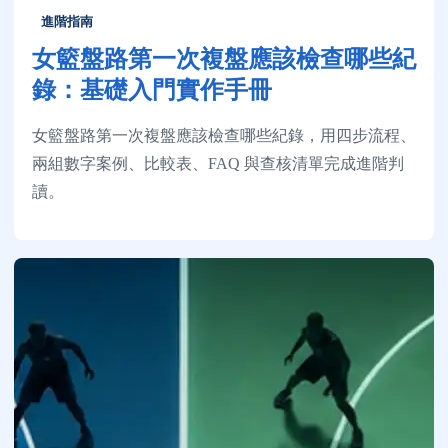
進階指南
女籃盤路第一次複盤應該檢查哪些紀
錄：基礎入門實作手冊
女籃盤路第一次複盤應該檢查哪些紀錄，用四步流程、
兩組數字案例、比較表、FAQ 與查核清單完成進階判
讀。