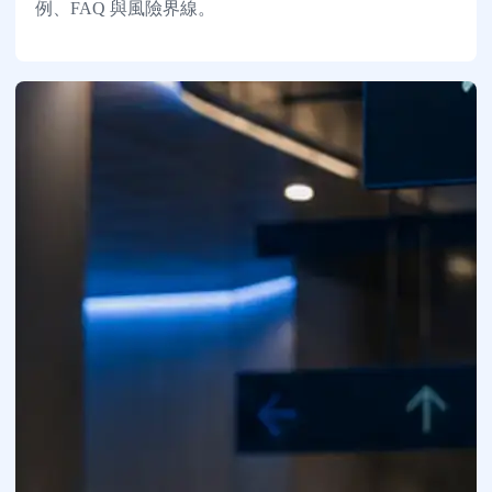
例、FAQ 與風險界線。