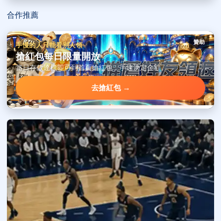
合作推薦
贊助
手慢的人只能看別人領
搶紅包每日限量開放
當日存款達標即可到首頁搶紅包，手速決定金額。
去搶紅包 →