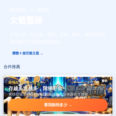
籃球盤勢 · 112 篇研究
女籃盤路
不靠口號，從定義、規則、資料、機率、案例與風險
界線建立可重現的研究路線。
瀏覽 8 個完整主題 →
合作推薦
贊助
你現在卡在哪一階？
存越多送越多，階梯彩金
累積儲值達標自動解鎖對應彩金，階梯越高送越狠。
看我能領多少 →