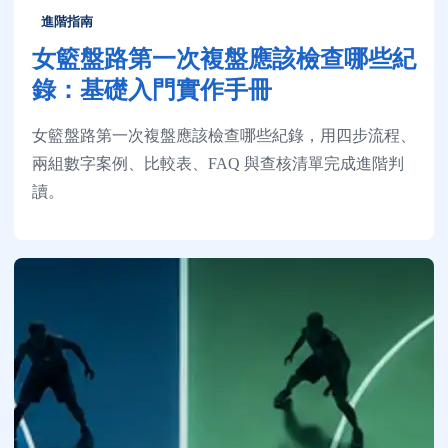
進階指南
女籃盤路第一次複盤應該檢查哪些紀
錄：基礎入門實作手冊
女籃盤路第一次複盤應該檢查哪些紀錄，用四步流程、
兩組數字案例、比較表、FAQ 與查核清單完成進階判
讀。