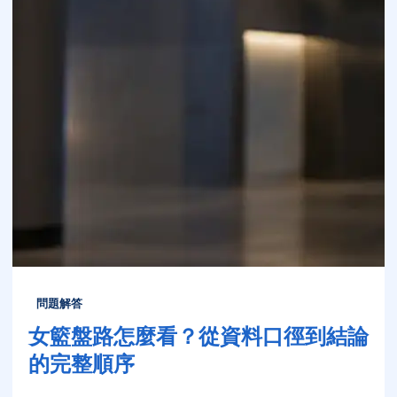
問題解答
女籃盤路怎麼看？從資料口徑到結論
的完整順序