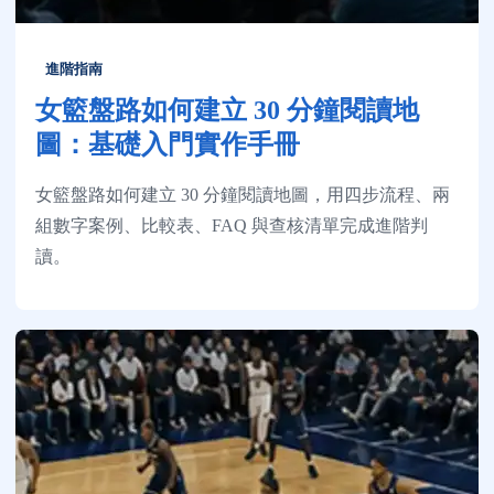
進階指南
女籃盤路如何建立 30 分鐘閱讀地
圖：基礎入門實作手冊
女籃盤路如何建立 30 分鐘閱讀地圖，用四步流程、兩
組數字案例、比較表、FAQ 與查核清單完成進階判
讀。