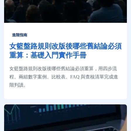
進階指南
女籃盤路規則改版後哪些舊結論必須
重算：基礎入門實作手冊
女籃盤路規則改版後哪些舊結論必須重算，用四步流
程、兩組數字案例、比較表、FAQ 與查核清單完成進
階判讀。