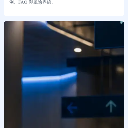
例、FAQ 與風險界線。