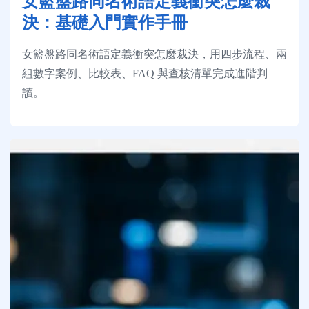
女籃盤路同名術語定義衝突怎麼裁
決：基礎入門實作手冊
女籃盤路同名術語定義衝突怎麼裁決，用四步流程、兩
組數字案例、比較表、FAQ 與查核清單完成進階判
讀。