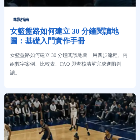
進階指南
女籃盤路如何建立 30 分鐘閱讀地
圖：基礎入門實作手冊
女籃盤路如何建立 30 分鐘閱讀地圖，用四步流程、兩
組數字案例、比較表、FAQ 與查核清單完成進階判
讀。