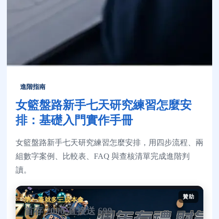
進階指南
女籃盤路新手七天研究練習怎麼安
排：基礎入門實作手冊
女籃盤路新手七天研究練習怎麼安排，用四步流程、兩
組數字案例、比較表、FAQ 與查核清單完成進階判
讀。
贊助
第一筆就多三成本金
首存 2000 直接送 699