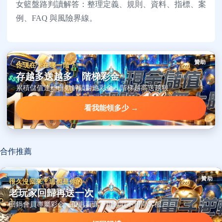
女籃盤路判讀解答：整理定義、規則、資料、指標、案
例、FAQ 與風險界線。
贊助
你現在卡在哪一階？
存越多送越多，階梯彩金
累積儲值達標自動解鎖對應彩金，階梯越高送越狠。
看我能領多少 →
合作推薦
贊助
很久沒回來？這包是你的
老玩家回歸再送一次
回鍋會員專屬彩金，優惠頁面一鍵領取不用問客服。