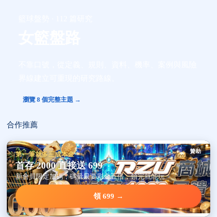
籃球盤勢 · 112 篇研究
女籃盤路
不靠口號，從定義、規則、資料、機率、案例與風險
界線建立可重現的研究路線。
瀏覽 8 個完整主題 →
合作推薦
贊助
第一筆就多三成本金
首存 2000 直接送 699
新會員限定加碼，碼量只要彩金五倍，領完就能玩。
領 699 →