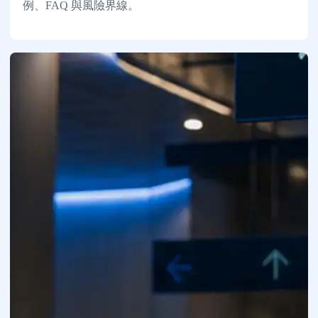
例、FAQ 與風險界線。