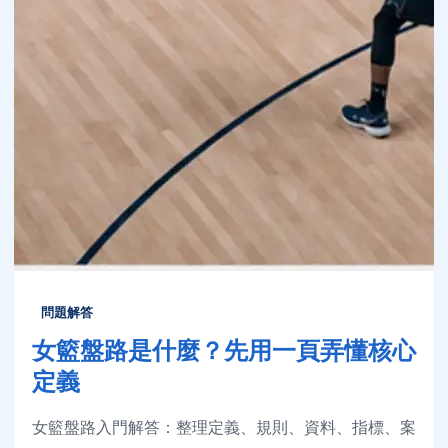
問題解答
女籃盤路是什麼？先用一頁弄懂核心
定義
女籃盤路入門解答：整理定義、規則、資料、指標、案