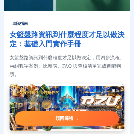
進階指南
女籃盤路資訊到什麼程度才足以做決
定：基礎入門實作手冊
女籃盤路資訊到什麼程度才足以做決定，用四步流程、
兩組數字案例、比較表、FAQ 與查核清單完成進階判
讀。
贊助
很久沒回來？這包是你的
老玩家回歸再送一次
回鍋會員專屬彩金，優惠頁面一鍵領取不用問客服。
領回歸禮 →