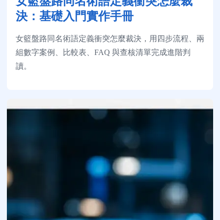
女籃盤路同名術語定義衝突怎麼裁
決：基礎入門實作手冊
女籃盤路同名術語定義衝突怎麼裁決，用四步流程、兩
組數字案例、比較表、FAQ 與查核清單完成進階判
讀。