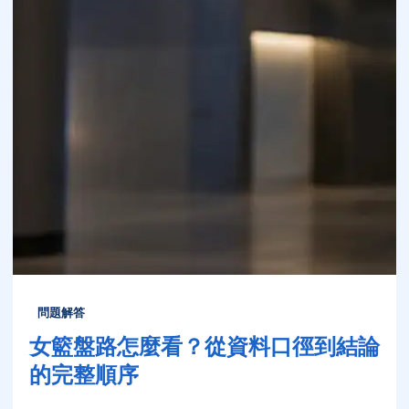
問題解答
女籃盤路怎麼看？從資料口徑到結論
的完整順序