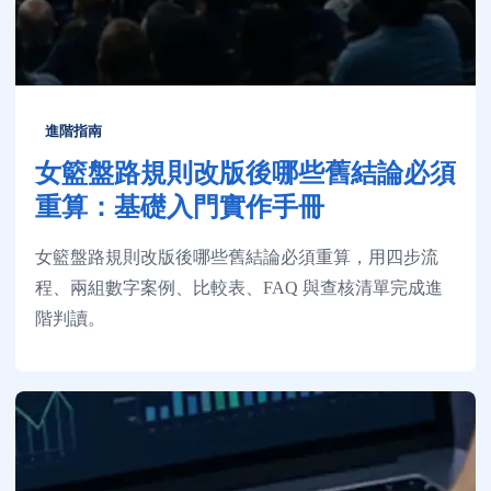
進階指南
女籃盤路規則改版後哪些舊結論必須
重算：基礎入門實作手冊
女籃盤路規則改版後哪些舊結論必須重算，用四步流
程、兩組數字案例、比較表、FAQ 與查核清單完成進
階判讀。