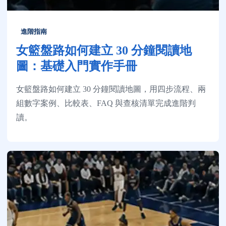
進階指南
女籃盤路如何建立 30 分鐘閱讀地
圖：基礎入門實作手冊
女籃盤路如何建立 30 分鐘閱讀地圖，用四步流程、兩
組數字案例、比較表、FAQ 與查核清單完成進階判
讀。