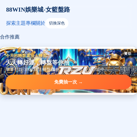
88WIN娛樂城-女籃盤路
探索
主題
專欄
關於
切換深色
合作推薦
贊助
今天的轉盤還沒人轉走
天天轉好運，轉盤等你抽
單筆存款 3000 就送轉盤機會，最高 2888 每天都能中。
免費抽一次 →