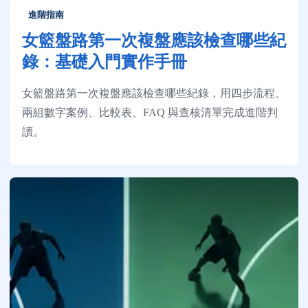
進階指南
女籃盤路第一次複盤應該檢查哪些紀
錄：基礎入門實作手冊
女籃盤路第一次複盤應該檢查哪些紀錄，用四步流程、
兩組數字案例、比較表、FAQ 與查核清單完成進階判
讀。