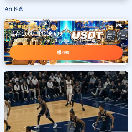
合作推薦
贊助
第一筆就多三成本金
首存 2000 直接送 699
新會員限定加碼，碼量只要彩金五倍，領完就能玩。
領 699 →