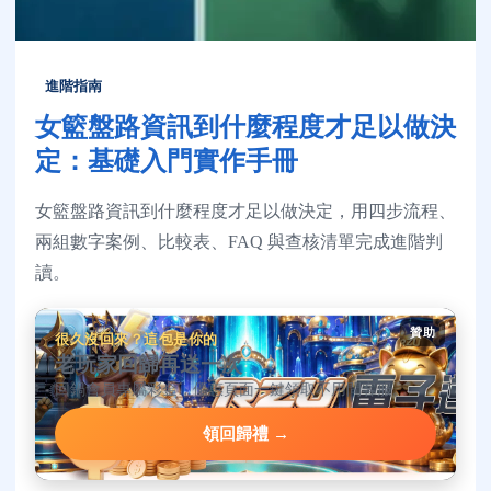
進階指南
女籃盤路資訊到什麼程度才足以做決
定：基礎入門實作手冊
女籃盤路資訊到什麼程度才足以做決定，用四步流程、
兩組數字案例、比較表、FAQ 與查核清單完成進階判
讀。
贊助
很久沒回來？這包是你的
老玩家回歸再送一次
回鍋會員專屬彩金，優惠頁面一鍵領取不用問客服。
領回歸禮 →