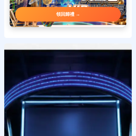
回鍋會員專屬彩金，優惠頁面一鍵領取不用問客服。
領回歸禮 →