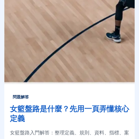
問題解答
女籃盤路是什麼？先用一頁弄懂核心
定義
女籃盤路入門解答：整理定義、規則、資料、指標、案