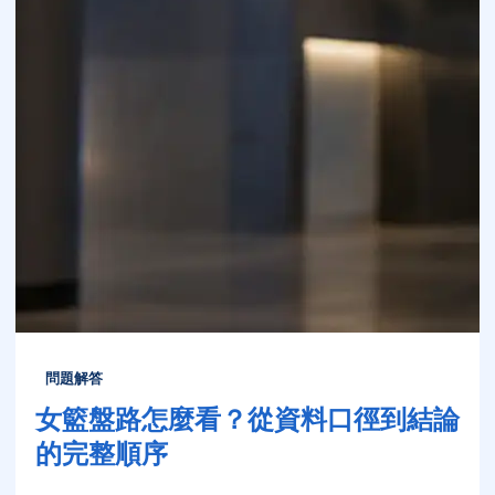
問題解答
女籃盤路怎麼看？從資料口徑到結論
的完整順序