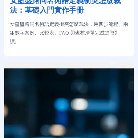
女籃盤路同名術語定義衝突怎麼裁
決：基礎入門實作手冊
女籃盤路同名術語定義衝突怎麼裁決，用四步流程、兩
組數字案例、比較表、FAQ 與查核清單完成進階判
讀。