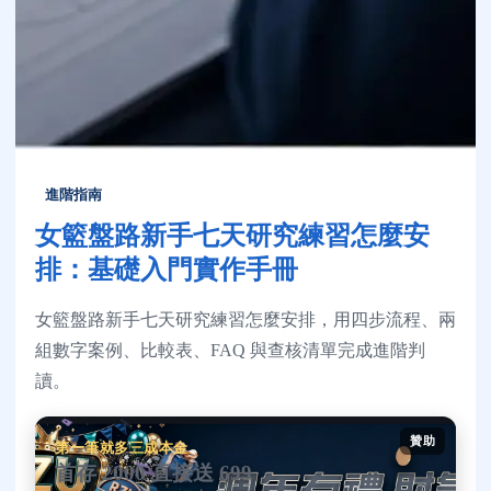
進階指南
女籃盤路新手七天研究練習怎麼安
排：基礎入門實作手冊
女籃盤路新手七天研究練習怎麼安排，用四步流程、兩
組數字案例、比較表、FAQ 與查核清單完成進階判
讀。
贊助
第一筆就多三成本金
首存 2000 直接送 699