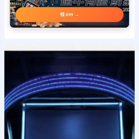
新會員限定加碼，碼量只要彩金五倍，領完就能玩。
領 699 →