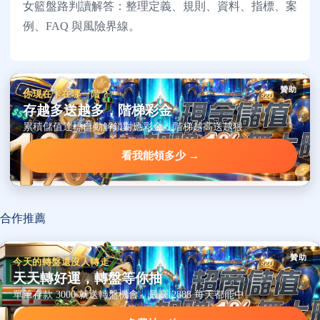
女籃盤路判讀解答：整理定義、規則、資料、指標、案
例、FAQ 與風險界線。
贊助
你現在卡在哪一階？
存越多送越多，階梯彩金
累積儲值達標自動解鎖對應彩金，階梯越高送越狠。
看我能領多少 →
合作推薦
贊助
今天的轉盤還沒人轉走
天天轉好運，轉盤等你抽
單筆存款 3000 就送轉盤機會，最高 2888 每天都能中。