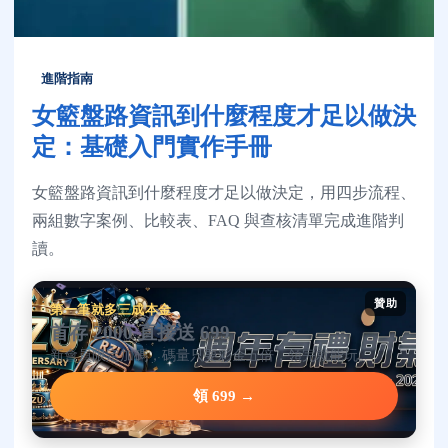
進階指南
女籃盤路資訊到什麼程度才足以做決
定：基礎入門實作手冊
女籃盤路資訊到什麼程度才足以做決定，用四步流程、
兩組數字案例、比較表、FAQ 與查核清單完成進階判
讀。
贊助
第一筆就多三成本金
首存 2000 直接送 699
新會員限定加碼，碼量只要彩金五倍，領完就能玩。
領 699 →