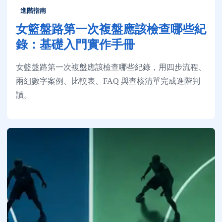
進階指南
女籃盤路第一次複盤應該檢查哪些紀
錄：基礎入門實作手冊
女籃盤路第一次複盤應該檢查哪些紀錄，用四步流程、
兩組數字案例、比較表、FAQ 與查核清單完成進階判
讀。