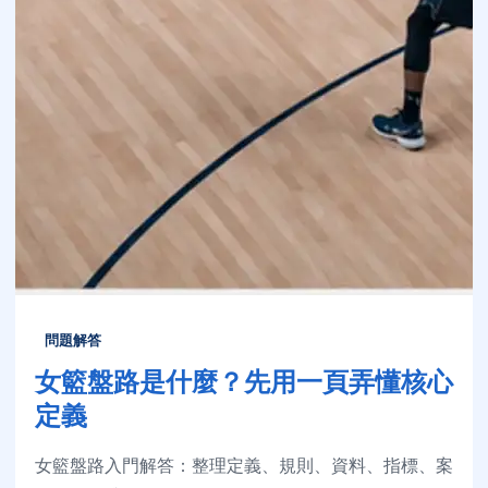
問題解答
女籃盤路是什麼？先用一頁弄懂核心
定義
女籃盤路入門解答：整理定義、規則、資料、指標、案