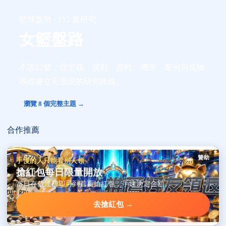
籃球盤勢 · 112 篇研究
女籃盤路
不靠口號，從定義、規則、資料、機率、案例與風險
界線建立可重現的研究路線。
瀏覽 8 個完整主題 →
合作推薦
贊助
手慢的人只能看別人領
搶紅包每日限量開放
當日存款達標即可到首頁搶紅包，手速決定金額。
去搶紅包 →