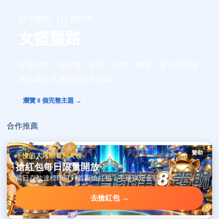
籃球盤勢 · 112 篇研究
女籃盤路
不靠口號，從定義、規則、資料、機率、案例與風險
界線建立可重現的研究路線。
瀏覽 8 個完整主題 →
合作推薦
贊助
手慢的人只能看別人領
搶紅包每日限量開放
當日存款達標即可到首頁搶紅包，手速決定金額。
去搶紅包 →