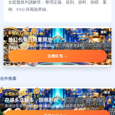
女籃盤路判讀解答：整理定義、規則、資料、指標、案
例、FAQ 與風險界線。
贊助
手慢的人只能看別人領
搶紅包每日限量開放
當日存款達標即可到首頁搶紅包，手速決定金額。
去搶紅包 →
合作推薦
贊助
你現在卡在哪一階？
存越多送越多，階梯彩金
累積儲值達標自動解鎖對應彩金，階梯越高送越狠。