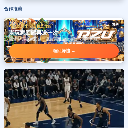
合作推薦
贊助
很久沒回來？這包是你的
老玩家回歸再送一次
回鍋會員專屬彩金，優惠頁面一鍵領取不用問客服。
領回歸禮 →