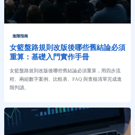
進階指南
女籃盤路規則改版後哪些舊結論必須
重算：基礎入門實作手冊
女籃盤路規則改版後哪些舊結論必須重算，用四步流
程、兩組數字案例、比較表、FAQ 與查核清單完成進
階判讀。