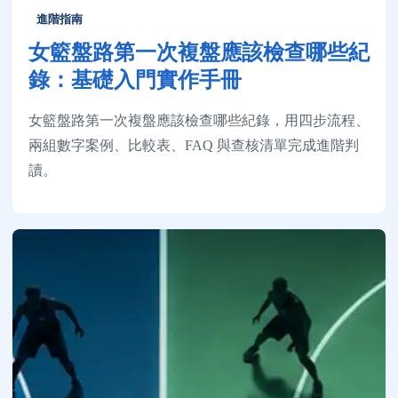
進階指南
女籃盤路第一次複盤應該檢查哪些紀
錄：基礎入門實作手冊
女籃盤路第一次複盤應該檢查哪些紀錄，用四步流程、
兩組數字案例、比較表、FAQ 與查核清單完成進階判
讀。