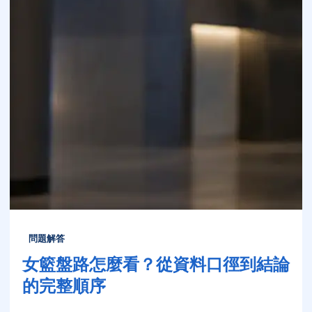
問題解答
女籃盤路怎麼看？從資料口徑到結論
的完整順序