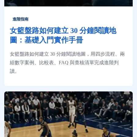
進階指南
女籃盤路如何建立 30 分鐘閱讀地
圖：基礎入門實作手冊
女籃盤路如何建立 30 分鐘閱讀地圖，用四步流程、兩
組數字案例、比較表、FAQ 與查核清單完成進階判
讀。