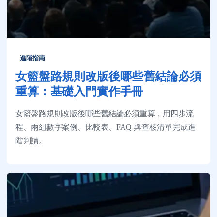
進階指南
女籃盤路規則改版後哪些舊結論必須
重算：基礎入門實作手冊
女籃盤路規則改版後哪些舊結論必須重算，用四步流
程、兩組數字案例、比較表、FAQ 與查核清單完成進
階判讀。