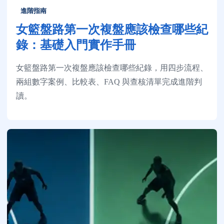
進階指南
女籃盤路第一次複盤應該檢查哪些紀
錄：基礎入門實作手冊
女籃盤路第一次複盤應該檢查哪些紀錄，用四步流程、
兩組數字案例、比較表、FAQ 與查核清單完成進階判
讀。