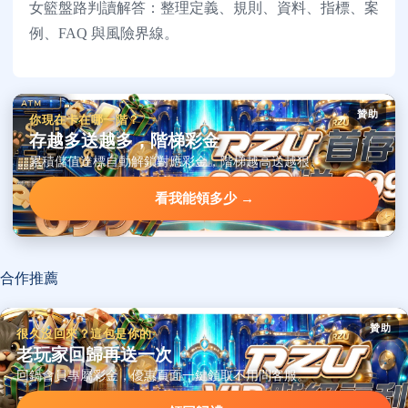
女籃盤路判讀解答：整理定義、規則、資料、指標、案
例、FAQ 與風險界線。
贊助
你現在卡在哪一階？
存越多送越多，階梯彩金
累積儲值達標自動解鎖對應彩金，階梯越高送越狠。
看我能領多少 →
合作推薦
贊助
很久沒回來？這包是你的
老玩家回歸再送一次
回鍋會員專屬彩金，優惠頁面一鍵領取不用問客服。