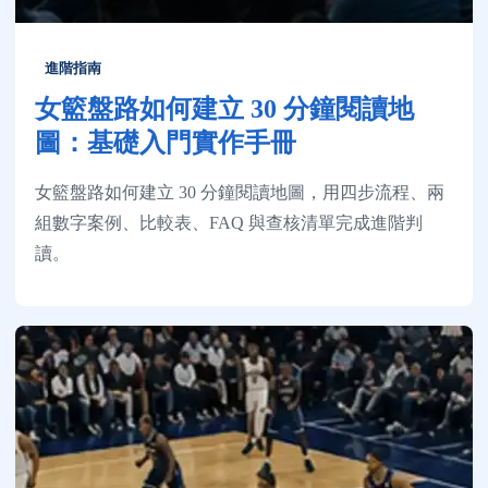
進階指南
女籃盤路如何建立 30 分鐘閱讀地
圖：基礎入門實作手冊
女籃盤路如何建立 30 分鐘閱讀地圖，用四步流程、兩
組數字案例、比較表、FAQ 與查核清單完成進階判
讀。