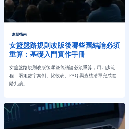
進階指南
女籃盤路規則改版後哪些舊結論必須
重算：基礎入門實作手冊
女籃盤路規則改版後哪些舊結論必須重算，用四步流
程、兩組數字案例、比較表、FAQ 與查核清單完成進
階判讀。