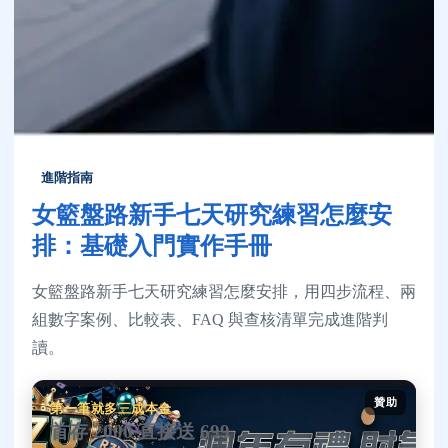
進階指南
女籃盤路新手七天研究練習怎麼安
排：基礎入門實作手冊
女籃盤路新手七天研究練習怎麼安排，用四步流程、兩
組數字案例、比較表、FAQ 與查核清單完成進階判
讀。
贊助
第一筆就多三成本金
首存 2000 直接送 699