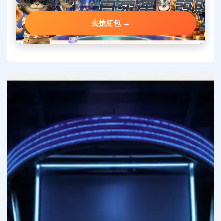
當日存款達標即可到首頁搶紅包，手速決定金額。
去搶紅包 →