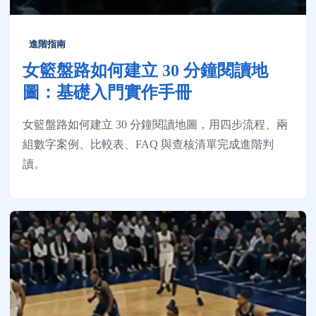
進階指南
女籃盤路如何建立 30 分鐘閱讀地
圖：基礎入門實作手冊
女籃盤路如何建立 30 分鐘閱讀地圖，用四步流程、兩
組數字案例、比較表、FAQ 與查核清單完成進階判
讀。