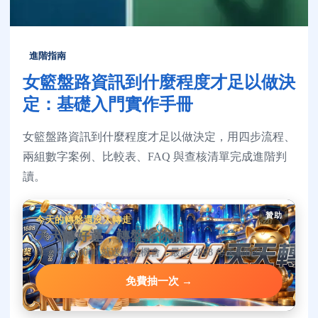
進階指南
女籃盤路資訊到什麼程度才足以做決
定：基礎入門實作手冊
女籃盤路資訊到什麼程度才足以做決定，用四步流程、
兩組數字案例、比較表、FAQ 與查核清單完成進階判
讀。
贊助
今天的轉盤還沒人轉走
天天轉好運，轉盤等你抽
單筆存款 3000 就送轉盤機會，最高 2888 每天都能中。
免費抽一次 →