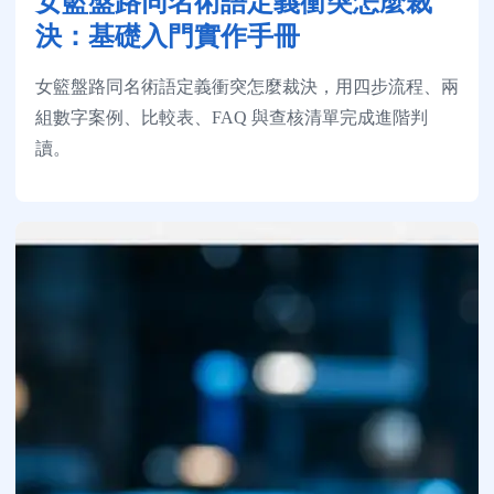
女籃盤路同名術語定義衝突怎麼裁
決：基礎入門實作手冊
女籃盤路同名術語定義衝突怎麼裁決，用四步流程、兩
組數字案例、比較表、FAQ 與查核清單完成進階判
讀。