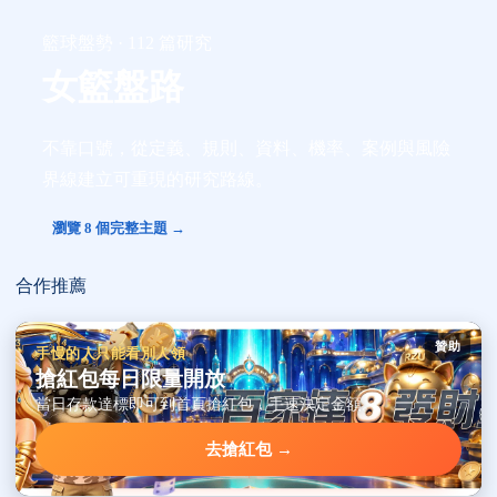
籃球盤勢 · 112 篇研究
女籃盤路
不靠口號，從定義、規則、資料、機率、案例與風險
界線建立可重現的研究路線。
瀏覽 8 個完整主題 →
合作推薦
贊助
手慢的人只能看別人領
搶紅包每日限量開放
當日存款達標即可到首頁搶紅包，手速決定金額。
去搶紅包 →