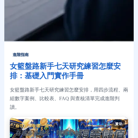
進階指南
女籃盤路新手七天研究練習怎麼安
排：基礎入門實作手冊
女籃盤路新手七天研究練習怎麼安排，用四步流程、兩
組數字案例、比較表、FAQ 與查核清單完成進階判
讀。
贊助
你現在卡在哪一階？
存越多送越多，階梯彩金