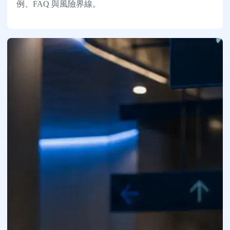
例、FAQ 與風險界線。