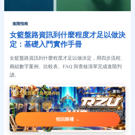
進階指南
女籃盤路資訊到什麼程度才足以做決
定：基礎入門實作手冊
女籃盤路資訊到什麼程度才足以做決定，用四步流程、
兩組數字案例、比較表、FAQ 與查核清單完成進階判
讀。
贊助
很久沒回來？這包是你的
老玩家回歸再送一次
回鍋會員專屬彩金，優惠頁面一鍵領取不用問客服。
領回歸禮 →