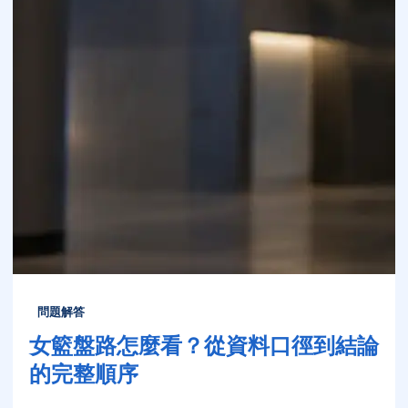
問題解答
女籃盤路怎麼看？從資料口徑到結論
的完整順序