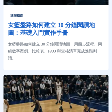
進階指南
女籃盤路如何建立 30 分鐘閱讀地
圖：基礎入門實作手冊
女籃盤路如何建立 30 分鐘閱讀地圖，用四步流程、兩
組數字案例、比較表、FAQ 與查核清單完成進階判
讀。