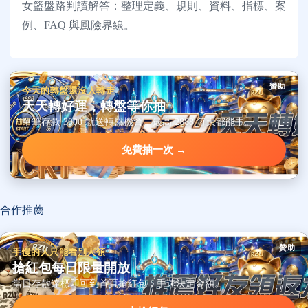
女籃盤路判讀解答：整理定義、規則、資料、指標、案
例、FAQ 與風險界線。
贊助
今天的轉盤還沒人轉走
天天轉好運，轉盤等你抽
單筆存款 3000 就送轉盤機會，最高 2888 每天都能中。
免費抽一次 →
合作推薦
贊助
手慢的人只能看別人領
搶紅包每日限量開放
當日存款達標即可到首頁搶紅包，手速決定金額。