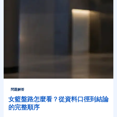
問題解答
女籃盤路怎麼看？從資料口徑到結論
的完整順序