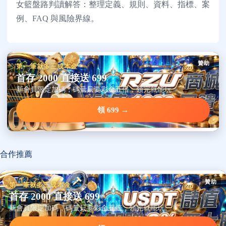
女籃盤路判讀解答：整理定義、規則、資料、指標、案
例、FAQ 與風險界線。
贊助
第一筆就多三成本金
首存 2000 直接送 699
新會員限定加碼，碼量只要彩金五倍，領完就能玩。
領 699 →
合作推薦
贊助
第一筆就多三成本金
首存 2000 直接送 699
新會員限定加碼，碼量只要彩金五倍，領完就能玩。