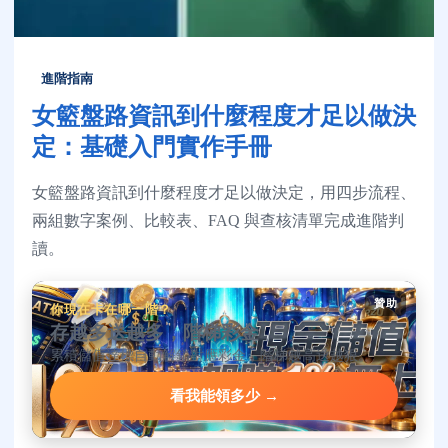
進階指南
女籃盤路資訊到什麼程度才足以做決
定：基礎入門實作手冊
女籃盤路資訊到什麼程度才足以做決定，用四步流程、
兩組數字案例、比較表、FAQ 與查核清單完成進階判
讀。
贊助
你現在卡在哪一階？
存越多送越多，階梯彩金
累積儲值達標自動解鎖對應彩金，階梯越高送越狠。
看我能領多少 →