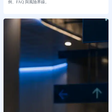
例、FAQ 與風險界線。