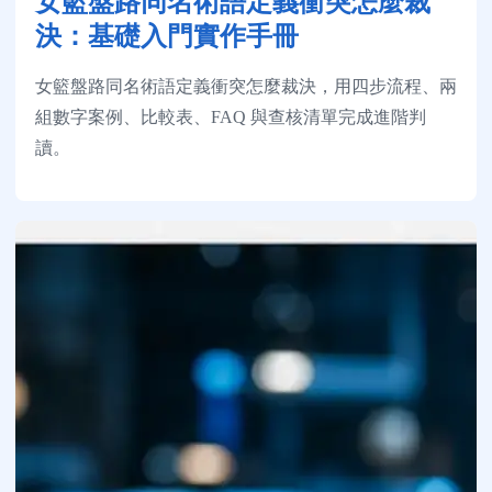
女籃盤路同名術語定義衝突怎麼裁
決：基礎入門實作手冊
女籃盤路同名術語定義衝突怎麼裁決，用四步流程、兩
組數字案例、比較表、FAQ 與查核清單完成進階判
讀。