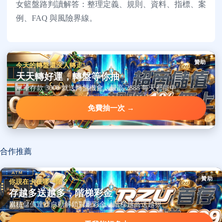
女籃盤路判讀解答：整理定義、規則、資料、指標、案
例、FAQ 與風險界線。
贊助
今天的轉盤還沒人轉走
天天轉好運，轉盤等你抽
單筆存款 3000 就送轉盤機會，最高 2888 每天都能中。
免費抽一次 →
合作推薦
贊助
你現在卡在哪一階？
存越多送越多，階梯彩金
累積儲值達標自動解鎖對應彩金，階梯越高送越狠。