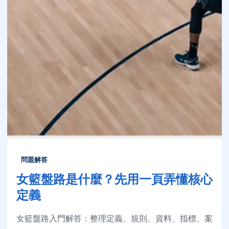
問題解答
女籃盤路是什麼？先用一頁弄懂核心
定義
女籃盤路入門解答：整理定義、規則、資料、指標、案