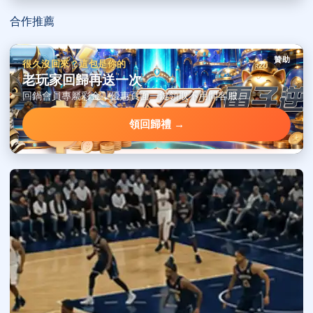
合作推薦
贊助
很久沒回來？這包是你的
老玩家回歸再送一次
回鍋會員專屬彩金，優惠頁面一鍵領取不用問客服。
領回歸禮 →