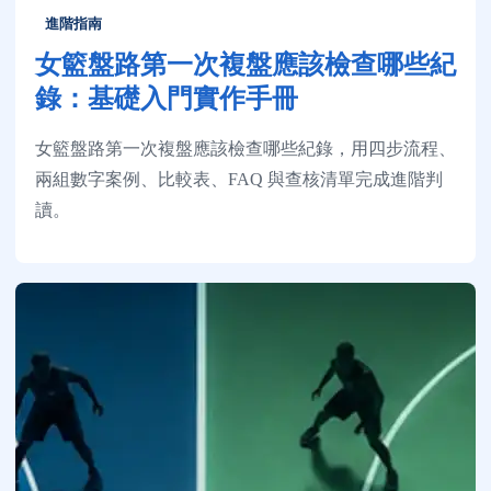
進階指南
女籃盤路第一次複盤應該檢查哪些紀
錄：基礎入門實作手冊
女籃盤路第一次複盤應該檢查哪些紀錄，用四步流程、
兩組數字案例、比較表、FAQ 與查核清單完成進階判
讀。