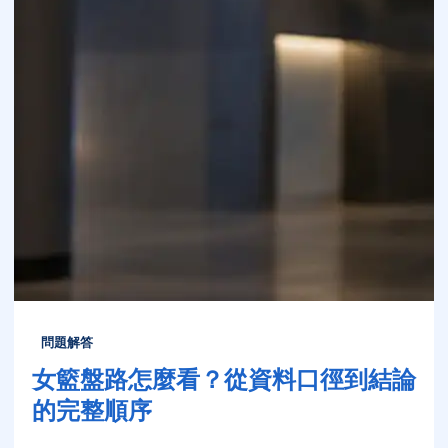
問題解答
女籃盤路怎麼看？從資料口徑到結論
的完整順序