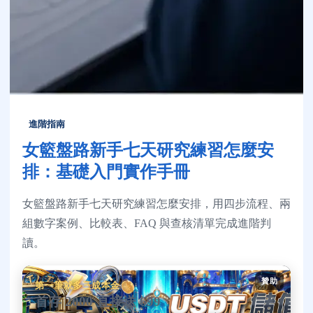
進階指南
女籃盤路新手七天研究練習怎麼安
排：基礎入門實作手冊
女籃盤路新手七天研究練習怎麼安排，用四步流程、兩
組數字案例、比較表、FAQ 與查核清單完成進階判
讀。
贊助
第一筆就多三成本金
首存 2000 直接送 699