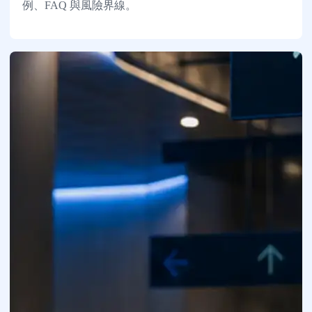
例、FAQ 與風險界線。