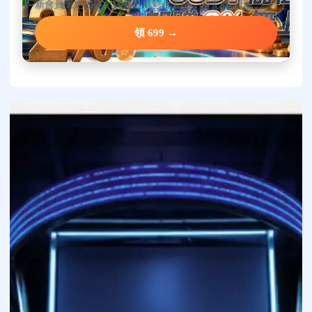
新會員限定加碼，碼量只要彩金五倍，領完就能玩。
領 699 →