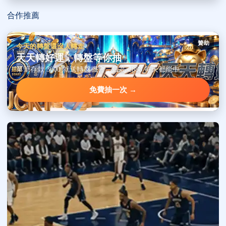
合作推薦
贊助
今天的轉盤還沒人轉走
天天轉好運，轉盤等你抽
單筆存款 3000 就送轉盤機會，最高 2888 每天都能中。
免費抽一次 →