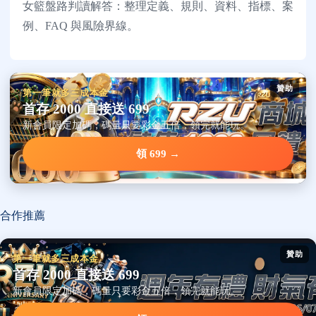
女籃盤路判讀解答：整理定義、規則、資料、指標、案
例、FAQ 與風險界線。
贊助
第一筆就多三成本金
首存 2000 直接送 699
新會員限定加碼，碼量只要彩金五倍，領完就能玩。
領 699 →
合作推薦
贊助
第一筆就多三成本金
首存 2000 直接送 699
新會員限定加碼，碼量只要彩金五倍，領完就能玩。