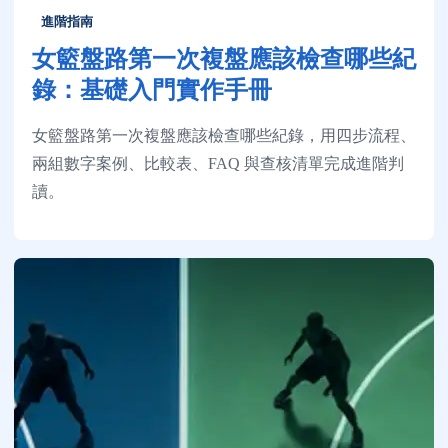
進階指南
女籃盤路第一次複盤應該檢查哪些紀
錄：基礎入門實作手冊
女籃盤路第一次複盤應該檢查哪些紀錄，用四步流程、
兩組數字案例、比較表、FAQ 與查核清單完成進階判
讀。