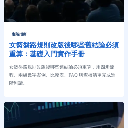
進階指南
女籃盤路規則改版後哪些舊結論必須
重算：基礎入門實作手冊
女籃盤路規則改版後哪些舊結論必須重算，用四步流
程、兩組數字案例、比較表、FAQ 與查核清單完成進
階判讀。